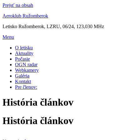
Prejsť na obsah
Aeroklub Ružomberok
Letisko Ružomberok, LZRU, 06/24, 123,030 MHz
Menu
O letisku
Aktuality
Počasie
OGN radar
Webkamery
Galéria
Kontakt
Pre členov:
História článkov
História článkov